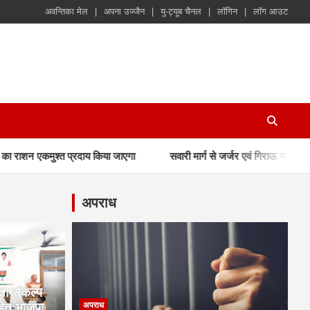
अवन्तिका मेल
अपना उज्जैन
यु-ट्यूब चैनल
लॉगिन
लॉग आउट
रदाय किया जाएगा
सवारी मार्ग से जर्जर एवं गिराऊ भवन हटाने की कार्यवाही की ग
अपराध
ता संकल्प
ेतु भाजपा
अपराध