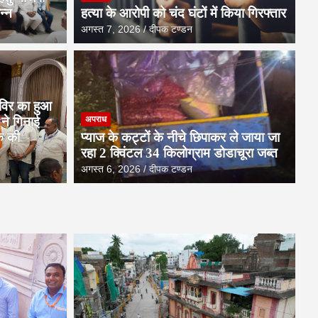
न्न
हत्या के आरोपी को चंद घंटों में किया गिरफ्तार
अगस्त 7, 2026
दीपक टण्‍डन
अवन
िविर का हुआ
अग
ने गिनाई
अपराध
घंटों में किया गिरफ्तार
ज
क की
प्याज के कट्टों के नीचे छिपाकर ले जाया जा
रहा 2 क्विंटल 34 किलोग्राम डोडाचूरा जब्त
अगस
अगस्त 6, 2026
दीपक टण्‍डन