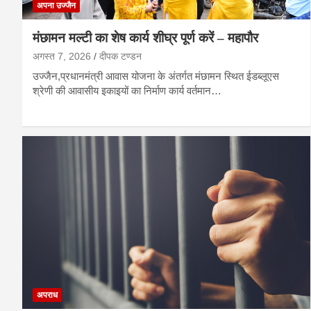
अपना उज्जैन
मंछामन मल्टी का शेष कार्य शीघ्र पूर्ण करें – महापौर
अगस्त 7, 2026
दीपक टण्‍डन
उज्जैन,प्रधानमंत्री आवास योजना के अंतर्गत मंछामन स्थित ईडब्लूएस
श्रेणी की आवासीय इकाइयों का निर्माण कार्य वर्तमान…
अपराध