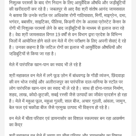
निशुल्‍क परामर्श के बाद रोग निदान के लिए आयुर्वेदिक औषधि और जड़ीबुटियों
की खरीददारी कर रहे है। जबलपुर से आए वैद्य श्री संतोष आनंद जायसवाल
ने बताया कि उनके स्‍टॉल पर अधिकांश रोगी गाठियावात, मिर्गी, माइग्रेन, दमा,
भगंदर, बबासीर, साइटिका, पीलि‍या, किडनी रोग के अलावा प्रोस्‍टेट केंसर के
रोगी भी निशुल्‍क परामर्श लेने के बाद जड़ीबुटियों के माध्‍यम से इलाज करा रहे
है। वेद्य श्री जायसवाल विगत 19 वर्षों से वन विभाग द्वारा प्रदेश के विभिन्‍न
जिलों में आयोजित होने वाले वन मेले में रोग परीक्षण के लिए अपनी सेवाएं दे रहे
है। उनका कहना है कि जटिल रोगों का इलाज भी आयुर्वेदिक औषधियों और
जडि़बुटियों से किया जा रहा है।
मेले में पारंपरिक खान-पान का स्‍वाद भी ले रहे है
श्री महाकाल वन मेले में लगे फूड ज़ोन में बांधवगढ़ के गोंडी व्यंजन, छिंदवाड़ा
की वन भोज रसोई और अलीराजपुर का पारंपरिक दाल-पानिया के स्टॉल पर
लोग पारंपरिक खान-पान का स्‍वाद भी ले रहे है। साथ ही दोना-पत्तल निर्माण,
शहद, लाख, कोदो-कुटकी, सबई रस्सी जैसे उत्पादों का जीवंत प्रदर्शन हो रहा
है। मेले में महुआ फूल, महुआ गुल्ली, साल बीज, अचार गुठली, आंवला, जामुन,
बेल फल एवं चकोंडा बीज जैसे प्रमुख उत्पाद भी विक्रय हो रहे है।
वन मेले में चीता परिवार एवं डायनासोर का विशाल स्कल्पचर बन रहा आकर्षण
का केंद्र
श्री महाकाल वन मेले में लगाए गए चीता परिवार और डायनासोर का विशाल