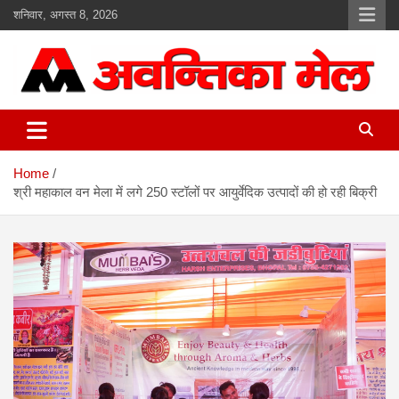
S
शनिवार, अगस्त 8, 2026
k
i
p
t
o
avantikamail.com
अवंतिका मेल
c
o
n
Home
t
श्री महाकाल वन मेला में लगे 250 स्‍टॉलों पर आयुर्वेदिक उत्‍पादों की हो रही बिक्री
e
n
t