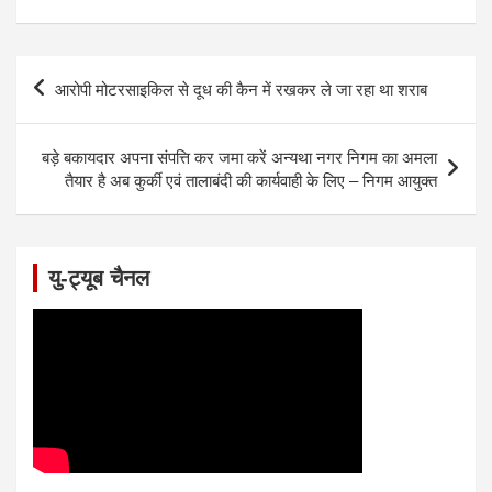
h
a
wi
m
h
at
c
tt
ail
ar
s
e
er
e
P
आरोपी मोटरसाइकिल से दूध की कैन में रखकर ले जा रहा था शराब
A
b
o
p
o
s
बड़े बकायदार अपना संपत्ति कर जमा करें अन्यथा नगर निगम का अमला
p
o
t
तैयार है अब कुर्की एवं तालाबंदी की कार्यवाही के लिए – निगम आयुक्त
k
n
a
यु-ट्यूब चैनल
v
i
g
a
t
i