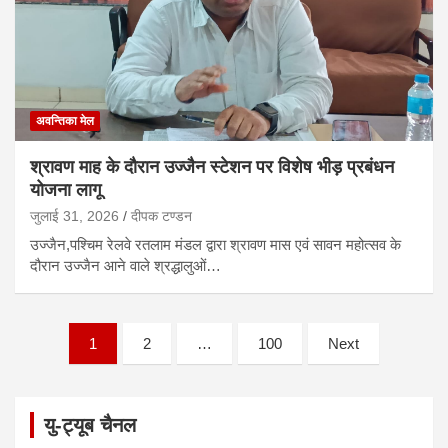
अवन्तिका मेल
श्रावण माह के दौरान उज्जैन स्टेशन पर विशेष भीड़ प्रबंधन
योजना लागू
जुलाई 31, 2026
दीपक टण्‍डन
उज्जैन,पश्चिम रेलवे रतलाम मंडल द्वारा श्रावण मास एवं सावन महोत्सव के
दौरान उज्जैन आने वाले श्रद्धालुओं…
P
1
2
…
100
Next
o
s
यु-ट्यूब चैनल
t